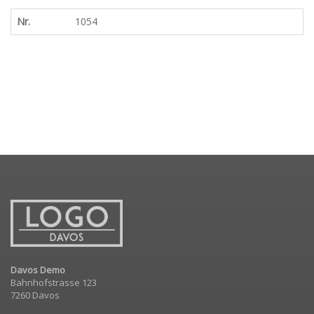
Nr.
1054
Davos Demo
Bahnhofstrasse 123
7260 Davos