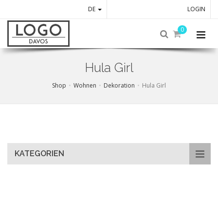
DE
LOGIN
0
Hula Girl
Shop
Wohnen
Dekoration
Hula Girl
Skip
to
main
content
KATEGORIEN